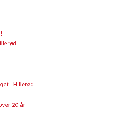
!
illerød
et i Hillerød
over 20 år