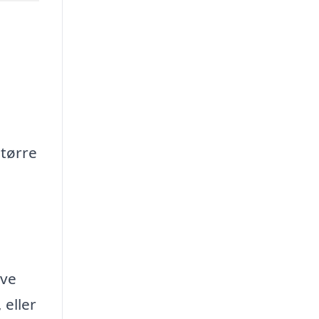
større
ive
 eller