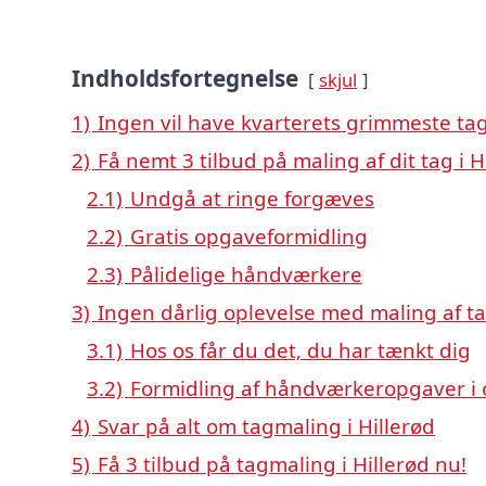
Indholdsfortegnelse
skjul
1)
Ingen vil have kvarterets grimmeste tag
2)
Få nemt 3 tilbud på maling af dit tag i H
2.1)
Undgå at ringe forgæves
2.2)
Gratis opgaveformidling
2.3)
Pålidelige håndværkere
3)
Ingen dårlig oplevelse med maling af tag
3.1)
Hos os får du det, du har tænkt dig
3.2)
Formidling af håndværkeropgaver i 
4)
Svar på alt om tagmaling i Hillerød
5)
Få 3 tilbud på tagmaling i Hillerød nu!