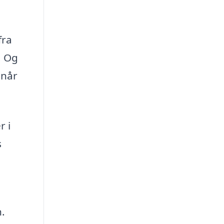
fra
. Og
 når
r i
s
.