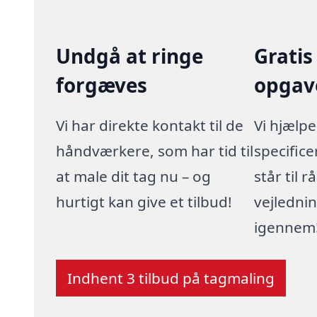
Undgå at ringe
Gratis
forgæves
opgav
Vi har direkte kontakt til de
Vi hjælp
håndværkere, som har tid til
specific
at male dit tag nu – og
står til
hurtigt kan give et tilbud!
vejledni
igennem
Indhent 3 tilbud på tagmaling